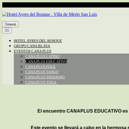
Llámanos: +54 2664 306338
Pasajes de los Teros esq. Marte Mer
menú
HOTEL AYRES DEL BOSQUE
GRUPO CANA BLAYA
EVENTOS CANA PLUS
CANA PLUS LATINO
CANA PLUS EDUCATIVO
CANA PLUS FOLK
CANA PLUS TANGO
CANA PLUS TREKKING
CANA PLUS YOGA
El encuentro
CANAPLUS EDUCATIVO
es 
Este evento se llevará a cabo en la hermosa 